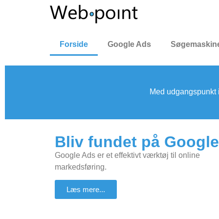
Forside
Google Ads
Søgemaskine
Med udgangspunkt i 
Bliv fundet på Google
Google Ads er et effektivt værktøj til online
markedsføring.
Læs mere...