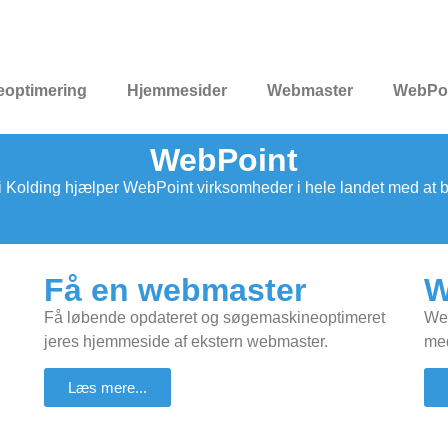
optimering
Hjemmesider
Webmaster
WebPo
WebPoint
Kolding hjælper WebPoint virksomheder i hele landet med at bli
Få en webmaster
W
Få løbende opdateret og søgemaskineoptimeret
Web
jeres hjemmeside af ekstern webmaster.
med
Læs mere...